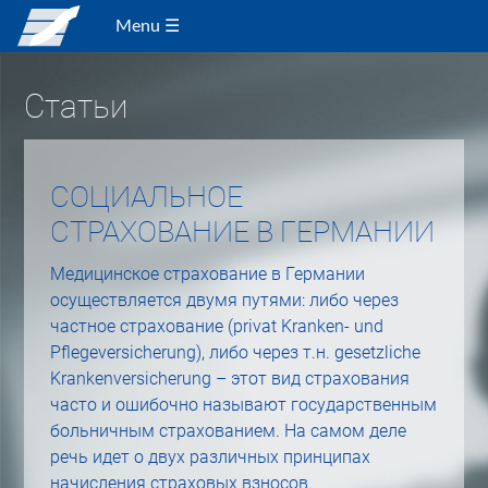
Menu ☰
Статьи
СОЦИАЛЬНОЕ
СТРАХОВАНИЕ В ГЕРМАНИИ
Медицинское страхование в Германии
осуществляется двумя путями: либо через
частное страхование (privat Kranken- und
Pflegeversicherung), либо через т.н. gesetzliche
Krankenversicherung – этот вид страхования
часто и ошибочно называют государственным
больничным страхованием. На самом деле
речь идет о двух различных принципах
начисления страховых взносов.